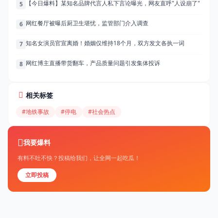
【今日爆料】某知名品牌代言人私下言论曝光，网友直呼"人设崩了"
5
网红餐厅被曝后厨卫生堪忧，监管部门介入调查
6
知名女演员官宣离婚！婚姻仅维持18个月，双方发文各执一词
7
网红博主直播带货翻车，产品质量问题引发集体投诉
8
相关标签
#地铁事故
#停电
#社会热点
我要爆料
有料不吐不快？投稿给我们，让全网一起吃瓜！
立即投稿