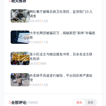
相关推荐
网红餐厅被曝后厨卫生堪忧，监管部门介入
调查
23.4万
1.6万
大学生网贷被骗百万，揭秘新型"刷单"诈骗套
路
17.8万
1.1万
某小区业主与物业爆发冲突，百余名业主联
名投诉
8.9万
7800
外卖骑手高速逆行被拍，平台回应将严肃处
理
15.6万
1.3万
全部评论
(15600)
最热
最新