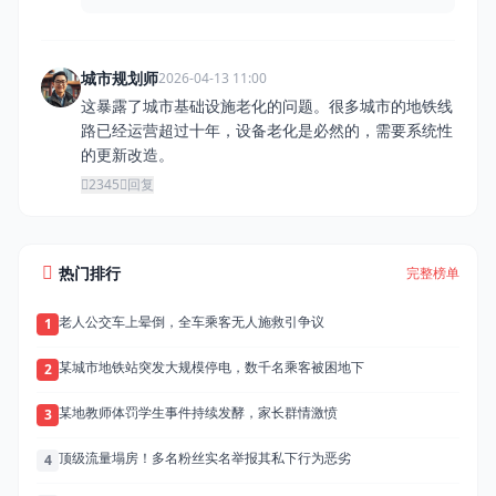
城市规划师
2026-04-13 11:00
这暴露了城市基础设施老化的问题。很多城市的地铁线
路已经运营超过十年，设备老化是必然的，需要系统性
的更新改造。
2345
回复
热门排行
完整榜单
老人公交车上晕倒，全车乘客无人施救引争议
1
某城市地铁站突发大规模停电，数千名乘客被困地下
2
某地教师体罚学生事件持续发酵，家长群情激愤
3
顶级流量塌房！多名粉丝实名举报其私下行为恶劣
4