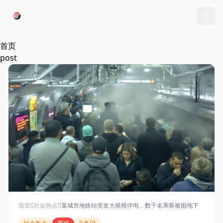
跳过导航
首页
post
首页
社会热点
某城市地铁站突发大规模停电，数千名乘客被困地下