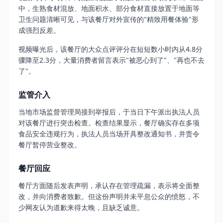
中，生熟食材混放、地面积水、部分食材直接放置于地面等
卫生问题清晰可见，与该餐厅对外宣传的"精致用餐体验"形
成强烈反差。
视频曝光后，该餐厅的大众点评评分在短短数小时内从4.8分
骤降至2.3分，大量消费者留言表示"被恶心到了"、"再也不去
了"。
监管介入
当地市场监督管理局接到举报后，于当日下午派出执法人员
对该餐厅进行突击检查。检查结果显示，餐厅确实存在多项
食品安全违规行为，执法人员当场开具整改通知书，并责令
餐厅暂停营业整改。
餐厅回应
餐厅方面随后发表声明，承认存在管理疏漏，表示将全面整
改，并向消费者致歉。但这份声明并未平息公众的愤怒，不
少网友认为道歉来得太晚，且缺乏诚意。