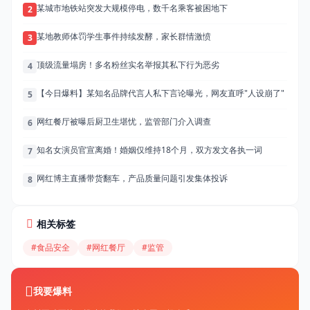
某城市地铁站突发大规模停电，数千名乘客被困地下
2
某地教师体罚学生事件持续发酵，家长群情激愤
3
顶级流量塌房！多名粉丝实名举报其私下行为恶劣
4
【今日爆料】某知名品牌代言人私下言论曝光，网友直呼"人设崩了"
5
网红餐厅被曝后厨卫生堪忧，监管部门介入调查
6
知名女演员官宣离婚！婚姻仅维持18个月，双方发文各执一词
7
网红博主直播带货翻车，产品质量问题引发集体投诉
8
相关标签
#食品安全
#网红餐厅
#监管
我要爆料