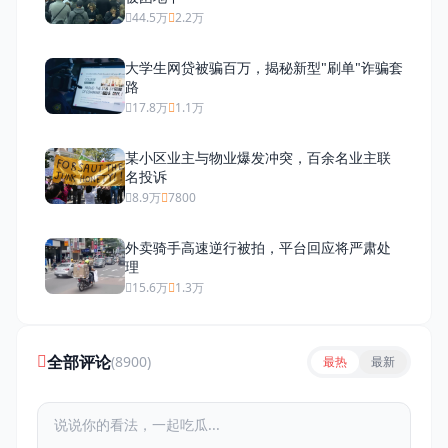
44.5万
2.2万
大学生网贷被骗百万，揭秘新型"刷单"诈骗套
路
17.8万
1.1万
某小区业主与物业爆发冲突，百余名业主联
名投诉
8.9万
7800
外卖骑手高速逆行被拍，平台回应将严肃处
理
15.6万
1.3万
全部评论
(8900)
最热
最新